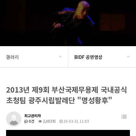
갤러리
BIDF 공연영상
BIDF2020
BIDF 공연사진
2013년 제9회 부산국제무용제 국내공식
프로그램
BIDF 공연영상
초청팀 광주시립발레단 "명성황후"
갤러리
최고관리자
커뮤니티
0건
2,083회
20-03-31 11:03