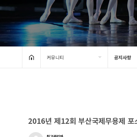
커뮤니티
공지사항
BIDF2020
공지사항
프로그램
신청 및 접수
갤러리
BIDF 소식
커뮤니티
2016년 제12회 부산국제무용제 포
최고관리자