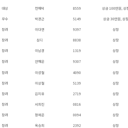
대상
전재덕
8559
상금 100만원, 상
우수
박경근
5149
상금 30만원, 상
장려
이다연
9397
상장
장려
심디
8838
상장
장려
이남경
1319
상장
장려
안채은
9307
상장
장려
이성철
4090
상장
장려
이상철
5139
상장
장려
김지유
2719
상장
장려
서희진
0816
상장
장려
정예은
0094
상장
장려
옥승희
2392
상장