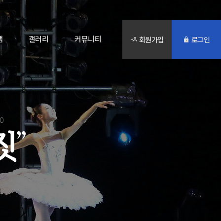
램
갤러리
커뮤니티
회원가입
로그인
20
짓
”