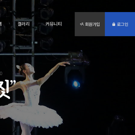
램
갤러리
커뮤니티
회원가입
로그인
20
짓
”