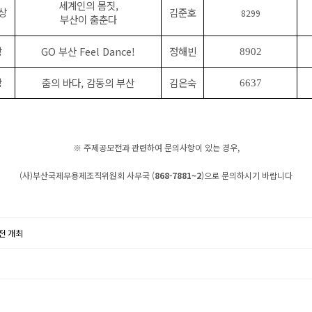
세계인의 몸짓,
상
김준호
8299
부산이 춤춘다
상
GO 부산 Feel Dance!
정해빈
8902
상
춤의 바다, 감동의 부산
김은숙
6637
※ 주제공모전과 관련하여 문의사항이 있는 경우,
(사)부산국제무용제조직위원회 사무국 (
868-7881~2
)으로 문의하시기 바랍니다
전 개최
기