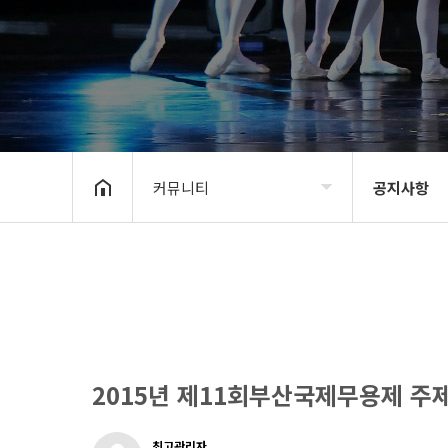
커뮤니티
공지사항
BIDF2020
공지사항
프로그램
신청 및 접수
갤러리
BIDF 소식
커뮤니티
2015년 제11회부산국제무용제 주
최고관리자