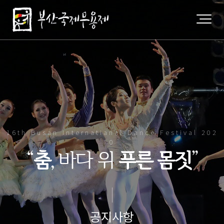
16th Busan Internatianal Dance Festival 202
0
“
춤
, 바다 위
푸른 몸짓
”
공지사항