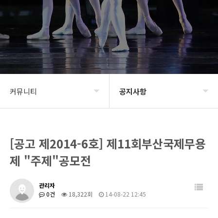
커뮤니티
공지사항
BIDF2020
공지사항
[공고 제2014-6호] 제11회부산국제무용
프로그램
신청 및 접수
제 "주제"공모전
갤러리
BIDF 소식
관리자
커뮤니티
0건
18,322회
14-08-22 12:45