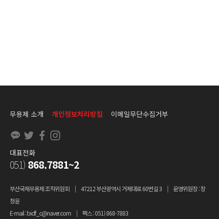
무용제 소개
개인정보처리방침
이메일무단수집거부
대표전화
051)
868.7881~2
부산국제무용제 조직위원회
|
47212 부산광역시 거제대로 60번길 3
|
운영위원장 : 장
정윤
E-mail : bidf_c@naver.com
|
팩스 : 051) 868-7883