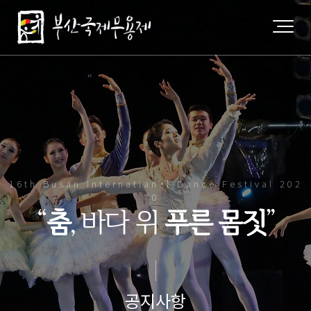
16th Busan Internatianal Dance Festival 202
0
“
춤
, 바다 위
푸른 몸짓
”
공지사항