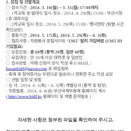
모집 및 선발개요
2.
〇
접수기간
월
월
까지
:
2014. 3. 10(
) ~ 3. 31(
) 17:00
〇
차교육 및 발대식 일시
장소
화
부산시청
1
·
: 2014. 4. 29(
) 15:00 /
층 대회의실
1
〇
차교육 일시
장소
목
행사현장
팀별 시간
2
·
: 2014. 5. 29(
) 11:00 /
(
확인요망
)
〇
활동기간
토
목
화
:
2014. 5. 17(
), 2014. 5. 29(
) ~ 6. 3(
)
〇
협조사항
자원봉사 포털사이트
필히 가입바람
:
‘1365’
(1365 ID
기입필요
)
〇
모집인원
총
명
통역
명
일반
명
:
60
(
20
,
40
)
〇
모집대상
만
세 이상 대학생 및 일반인
:
18
〇
접수방법
아래 신청서 양식 작성 후
:
E-MAIL :
로 파일첨부
busanbidf@naver.com
축제 후 참여증서는 우편으로 발송되니 정확한 주소 작성 요망
-
〇
선발 일정 및 방법
심 사
화
목
개별심사
통역 및 팀장
-
: 2014. 4. 1(
) ~ 4. 3(
)
(
)
최종발표
금
부산국제무용제 홈페이지 게시
-
: 2014. 4. 4(
)
홈페이지 및 개별 문자발송
(
http://www.bidf.kr
)
자세한 사항은 첨부된 파일을 확인하여 주시고,