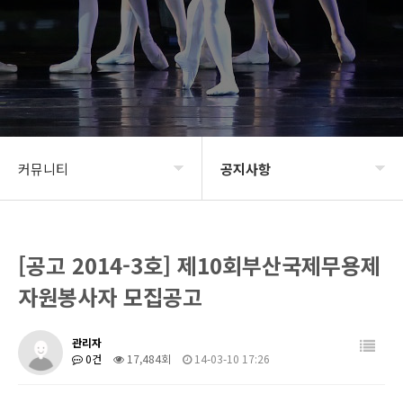
커뮤니티
공지사항
BIDF2020
공지사항
[공고 2014-3호] 제10회부산국제무용제
프로그램
신청 및 접수
자원봉사자 모집공고
갤러리
BIDF 소식
관리자
커뮤니티
0건
17,484회
14-03-10 17:26