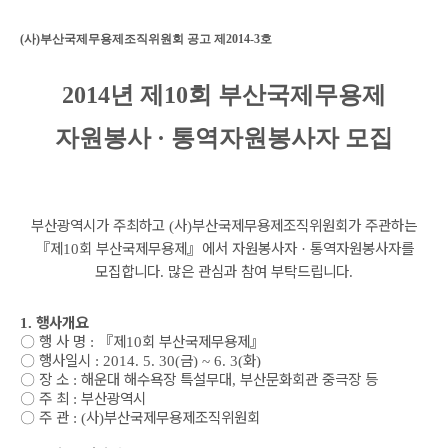
(
사
)
부산국제무용제조직위원회 공고 제
2014-3
호
2014년 제10회 부산국제무용제
자원봉사
· 통역자원봉사자 모집
부산광역시가 주최하고
사
부산국제무용제조직위원회가 주관하는
(
)
『
제
회 부산국제무용제
』
에서 자원봉사자
통역자원봉사자를
10
·
모집합니다
많은 관심과 참여 부탁드립니다
.
.
행사개요
1.
〇
행 사 명
『
제
회 부산국제무용제
』
:
10
〇
행사일시
금
화
: 2014. 5. 30(
) ~ 6. 3(
)
〇
장 소
해운대 해수욕장 특설무대
부산문화회관 중극장 등
:
,
〇
주 최
부산광역시
:
〇
주 관
사
부산국제무용제조직위원회
: (
)