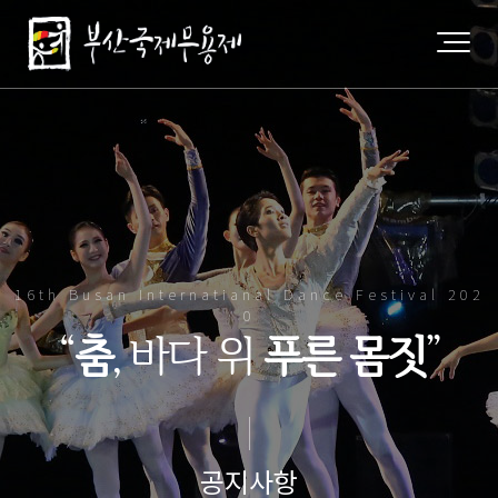
16th Busan Internatianal Dance Festival 202
0
“
춤
, 바다 위
푸른 몸짓
”
공지사항