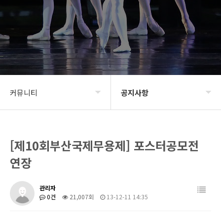
커뮤니티
공지사항
BIDF2020
공지사항
[제10회부산국제무용제] 포스터공모전
프로그램
신청 및 접수
연장
갤러리
BIDF 소식
관리자
커뮤니티
0건
21,007회
13-12-11 14:35