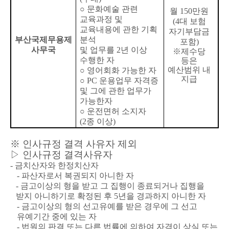
○
문화예술 관련
월
150
만원
교육과정 및
(4대 보험
교육내용에 관한
기획
자기부담금
부산국제무용제
분석
포함)
사무국
및 업무를 2년 이상
※제수당
수행한 자
등은
예산범위 내
○ 영어회화 가능한 자
지급
○ PC 운용업무 자격증
및 그에 관한 업무가
가능한자
○ 운전면허 소지자
(2종 이상)
※ 인사규정 결격 사유자 제외
▷ 인사규정 결격사유자
- 금치산자와 한정치산자
- 파산자로서 복권되지 아니한 자
-
금고이상의 형을 받고 그 집행이 종료되거나 집행을
받지 아니하기로 확정된 후 5년을 경과하지 아니한 자
- 금고이상의 형의 선고유예를 받은 경우에 그 선고
유예기간 중에 있는 자
- 법원의 판결 또는 다른 법률에 의하여 자격이 상실 또는