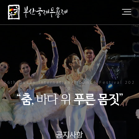
16th Busan Internatianal Dance Festival 202
0
“
춤
, 바다 위
푸른 몸짓
”
공지사항