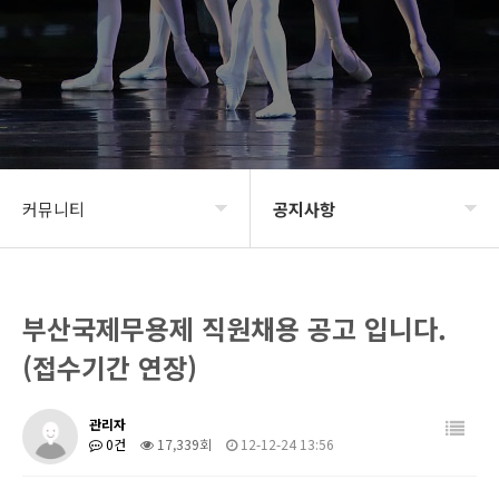
커뮤니티
공지사항
BIDF2020
공지사항
부산국제무용제 직원채용 공고 입니다.
프로그램
신청 및 접수
(접수기간 연장)
갤러리
BIDF 소식
관리자
커뮤니티
0건
17,339회
12-12-24 13:56