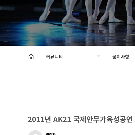
커뮤니티
공지사항
BIDF2020
공지사항
프로그램
신청 및 접수
갤러리
BIDF 소식
커뮤니티
2011년 AK21 국제안무가육성공연
관리자