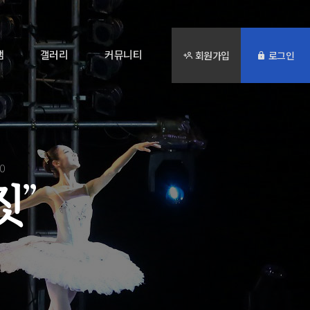
램
갤러리
커뮤니티
회원가입
로그인
20
짓
”