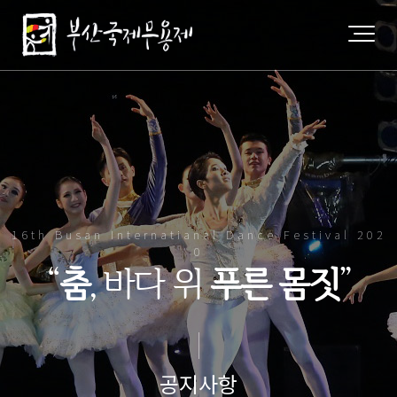
16th Busan Internatianal Dance Festival 202
0
“
춤
, 바다 위
푸른 몸짓
”
공지사항