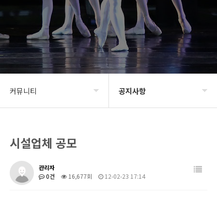
커뮤니티
공지사항
BIDF2020
공지사항
시설업체 공모
프로그램
신청 및 접수
갤러리
BIDF 소식
관리자
0건
16,677회
12-02-23 17:14
커뮤니티