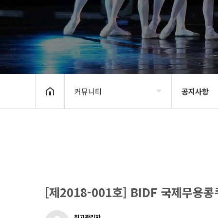
커뮤니티
공지사항
BIDF2020
공지사항
프로그램
신청 및 접수
갤러리
BIDF 소식
커뮤니티
[제2018-001호] BIDF 국제무용
최고관리자