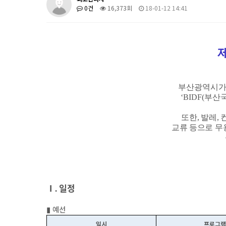
0건
16,373회
18-01-12 14:41
부산광역시가
‘BIDF(
부산
또한
,
발레
,
교류 등
으로
무
Ⅰ
일정
.
▮
예선
일시
프로그램