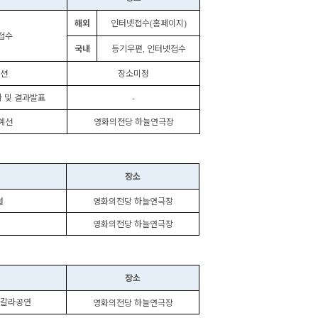
해외
인터넷접수
홈페이지
(
)
접수
국내
등기우편
인터넷접수
,
션
장소미정
 및 결과발표
-
예선
영화의전당 하늘연극장
장소
널
영화의전당 하늘연극장
영화의전당 하늘연극장
장소
갈라공연
영화의전당 하늘연극장