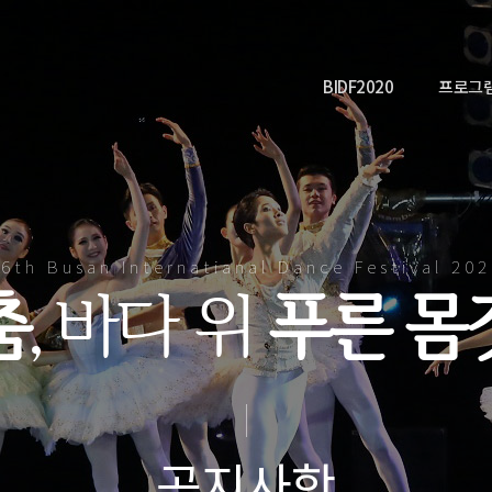
BIDF2020
프로그
6th Busan Internatianal Dance Festival 20
춤
, 바다 위
푸른 몸
공지사항