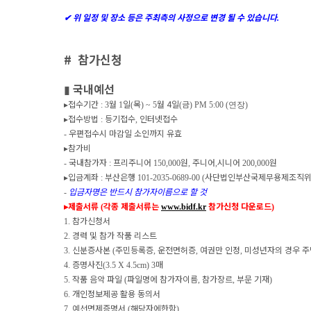
✔
위 일정 및 장소 등은 주최측의 사정으로 변경 될 수 있습니다
.
#
참가신청
▮
국내예선
▸
접수기간
월
일
목
월 4
일
금
:
3
1
(
) ~ 5
(
) PM 5:00 (연장)
▸
접수방법
등기접수
인터넷접수
:
,
우편접수시 마감일 소인까지 유효
-
▸
참가비
국내참가자
프리주니어
원
주니어
시니어
원
-
:
150,000
,
,
200,000
▸
입금계좌
부산은행
사단법인부산국제무용제조직
:
101-2035-0689-00 (
입금자명은 반드시 참가자이름으로 할 것
-
▸
제출서류
각종 제출서류는
참가신청 다운로드
(
www.bidf.kr
)
참가신청서
1.
경력 및 참가 작품 리스트
2.
신분증사본
주민등록증
운전면허증
여권만 인정
미성년자의 경우 
3.
(
,
,
,
증명사진
매
4.
(3.5 X 4.5cm) 3
작품 음악 파일
파일명에 참가자이름
참가장르
부문 기재
5.
(
,
,
)
개인정보제공 활용 동의서
6.
예선면제증명서
해당자에한함
7.
(
)