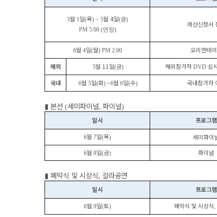
월
일
목
월 4
일
금
3
1
(
) ~ 5
(
)
예선신청서 
PM 5:00 (연장)
월
일
월
오리엔테이
6
4
(
) PM 2:00
해외
월 11
일
금
해외참가자
심사
5
(
)
DVD
국내
월
일
화
월
일
수
국내참가자 
6
5
(
) ~6
6
(
)
▮
본선
세미파이널
파이널
(
,
)
일시
프로그램
월
일
목
세미파이
6
7
(
)
월
일
금
파이널
6
8
(
)
▮
폐막식 및 시상식
갈라공연
,
일시
프로그램
월
일
토
폐막식 및 시상식
6
9
(
)
,