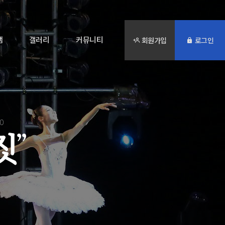
램
갤러리
커뮤니티
회원가입
로그인
20
짓
”