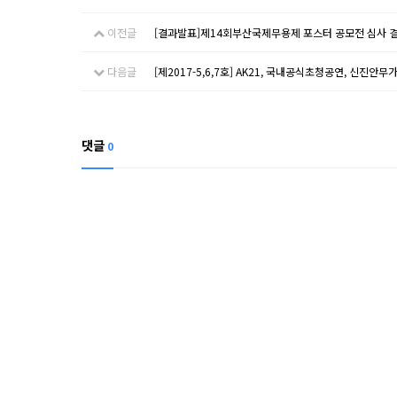
이전글
[결과발표]제14회부산국제무용제 포스터 공모전 심사 
다음글
[제2017-5,6,7호] AK21, 국내공식초청공연, 신진안무
댓글
0