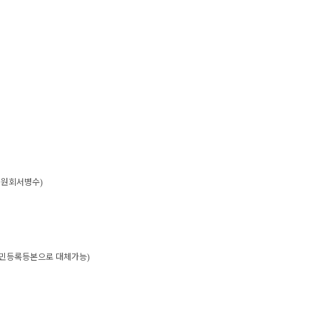
위원회서병수
)
주민등록등본으로 대체가능
)