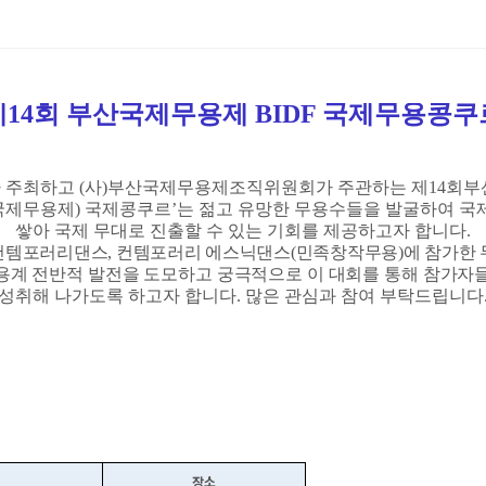
제14회 부산국제무용제
BIDF 국제무용콩쿠르
 주최하고
(
사
)
부산국제무용제조직위원회가 주관하는 제
14
회부
국제무용제
)
국제콩쿠르
’
는 젊고 유망한 무용수들을 발굴하여 국
쌓아
국제 무대로 진출할 수 있는 기회를 제공하고자 합니다
.
컨템포러리댄스
,
컨템포러리 에스닉댄스
(
민족창작무용
)
에 참가한
용계 전반적 발전을 도모하고 궁극적으로 이 대회를 통해 참가자
성취해
나가도록 하고자 합니다
.
많은 관
심과 참여 부탁드립니다
장소