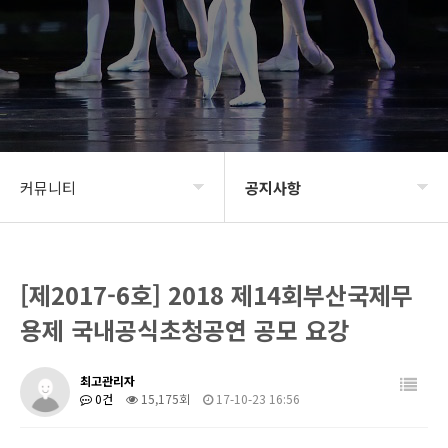
커뮤니티
공지사항
BIDF2020
공지사항
[제2017-6호] 2018 제14회부산국제무
프로그램
신청 및 접수
용제 국내공식초청공연 공모 요강
갤러리
BIDF 소식
최고관리자
커뮤니티
0건
15,175회
17-10-23 16:56