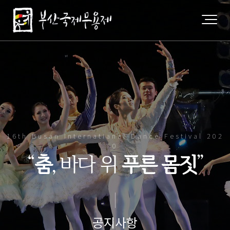
16th Busan Internatianal Dance Festival 202
0
“
춤
, 바다 위
푸른 몸짓
”
공지사항