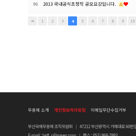
2013 국내공식초청작 공모요강입니다.
96
맨끝
1
2
3
5
6
7
8
9
10
4
무용제 소개
개인정보처리방침
이메일무단수집거부
부산국제무용제 조직위원회
47212 부산광역시 거제대로 60번길
|
E-mail : bidf_c@naver.com
팩스 : 051) 868-7883
|