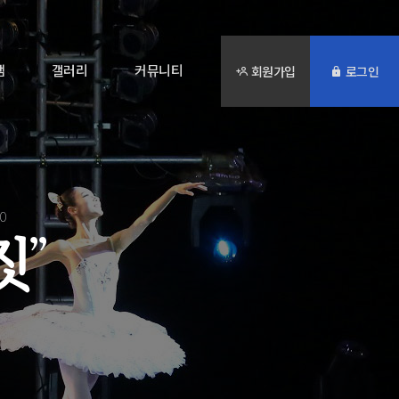
램
갤러리
커뮤니티
회원가입
로그인
20
짓
”