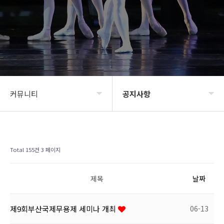
커뮤니티
공지사항
BIDF2020
공지사항
프로그램
신청 및 접수
Total 155건
3 페이지
갤러리
BIDF 소식
제목
날짜
커뮤니티
제9회부산국제무용제 세미나 개최
06-13