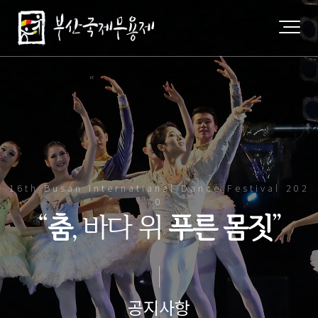
16th Busan Internatianal Dance Festival 202
0
“
춤
, 바다 위
푸른 몸짓
”
공지사항