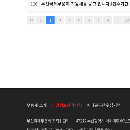
부산국제무용제 직원채용 공고 입니다.(접수기간
126
맨끝
1
3
4
5
6
7
8
9
10
2
무용제 소개
개인정보처리방침
이메일무단수집거부
부산국제무용제 조직위원회
47212 부산광역시 거제대로 60번길
|
E-mail : bidf_c@naver.com
팩스 : 051) 868-7883
|