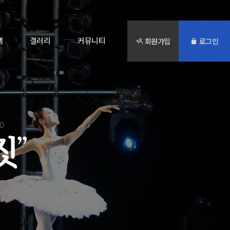
램
갤러리
커뮤니티
회원가입
로그인
20
짓
”